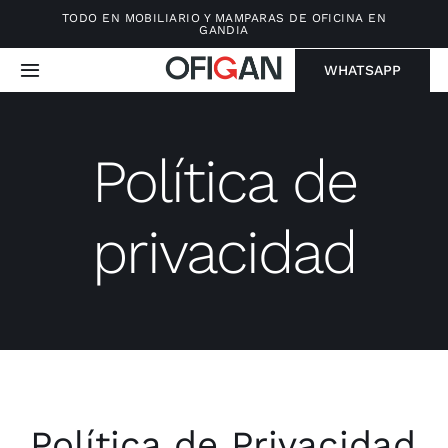
Saltar
TODO EN MOBILIARIO Y MAMPARAS DE OFICINA EN
GANDIA
al
contenido
WHATSAPP
Toggle
Navigation
Home
Política de
Nosotros
privacidad
Servicios
Contacto
Política de Privacidad